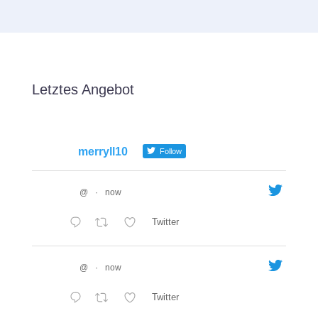
Letztes Angebot
merryll10
Follow
@
·
now
Twitter
@
·
now
Twitter