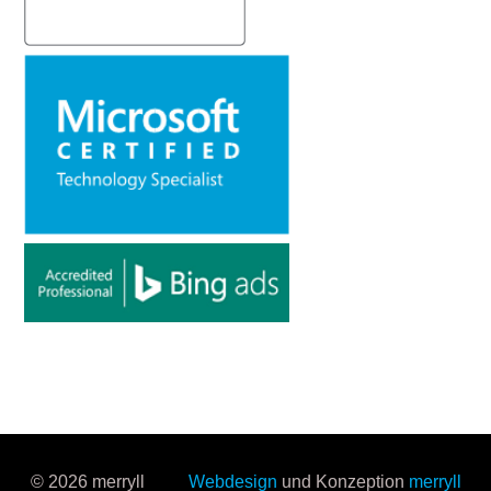
© 2026 merryll
Webdesign
und Konzeption
merryll