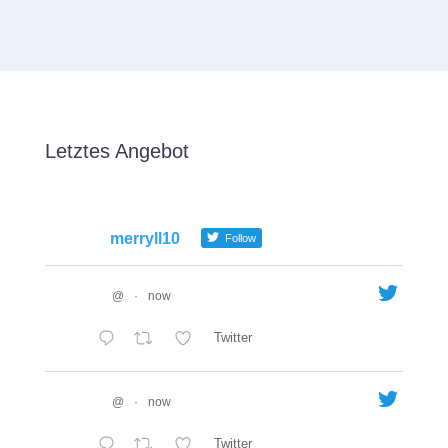
Letztes Angebot
merryll10
Follow
@
·
now
Twitter
@
·
now
Twitter