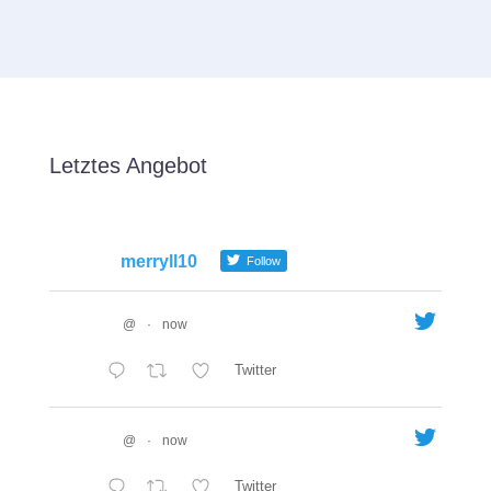
Letztes Angebot
merryll10
Follow
@
·
now
Twitter
@
·
now
Twitter