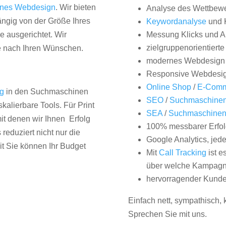
nes Webdesign
. Wir bieten
Analyse des Wettbew
hängig von der Größe Ihres
Keywordanalyse
und 
 ausgerichtet. Wir
Messung Klicks und A
zielgruppenorientiert
e nach Ihren Wünschen.
modernes Webdesign
Responsive Webdesi
Online Shop
/
E-Comm
ng
in den Suchmaschinen
SEO
/
Suchmaschinen
kalierbare Tools. Für Print
SEA
/
Suchmaschine
it denen wir Ihnen Erfolg
100% messbarer Erfol
duziert nicht nur die
Google Analytics, jed
it Sie können Ihr Budget
Mit
Call Tracking
ist e
über welche Kampagne
hervorragender Kunde
Einfach nett, sympathisch,
Sprechen Sie mit uns.