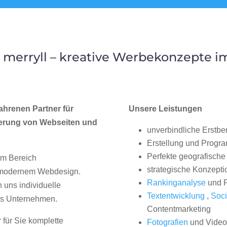
merryll – kreative Werbekonzepte 
ahrenen Partner für
Unsere Leistungen
erung von Webseiten und
unverbindliche Erstbe
Erstellung und Progr
Perfekte geografische 
im Bereich
strategische Konzepti
, modernem Webdesign.
Rankinganalyse
und P
uns individuelle
Textentwicklung
,
Soci
hes Unternehmen.
Contentmarketing
 für Sie komplette
Fotografien
und Videos