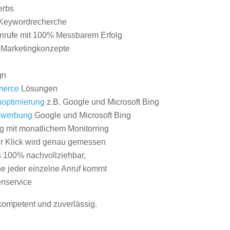
erbs
Keywordrecherche
nrufe mit 100% Messbarem Erfolg
e Marketingkonzepte
gn
erce
Lösungen
optimierung
z.B. Google und Microsoft Bing
nwerbung
Google und Microsoft Bing
g mit monatlichem Monitorring
er Klick wird genau gemessen
s 100% nachvollziehbar,
 jeder einzelne Anruf kommt
nservice
 kompetent und zuverlässig.