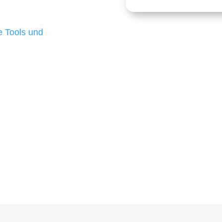
 die für ihr
d besten Ergebnisse
 Tools und
, um unsere Kunden in
m Projekt?