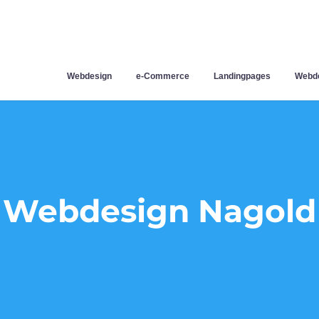
Webdesign
e-Commerce
Landingpages
Webde
Webdesign Nagold