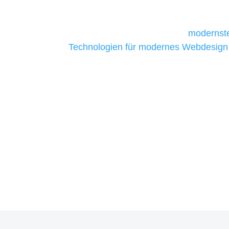
daher Tools und Technologien benötigen,
Unternehmen die kostengünstigsten un
liefern. Daher verwenden wir
modernste
Technologien für modernes Webdesign
allen Webprojekten zufriedenzustellen.
Sie haben Fragen zu Ihre
07121 / 9294977
info@merryll.de