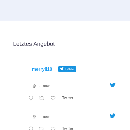
Letztes Angebot
merryll10
Follow
@
·
now
Twitter
@
·
now
Twitter