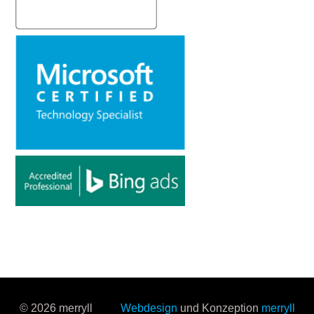
© 2026 merryll
Webdesign
und Konzeption
merryll