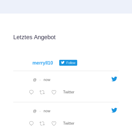
Letztes Angebot
merryll10
Follow
@
·
now
Twitter
@
·
now
Twitter