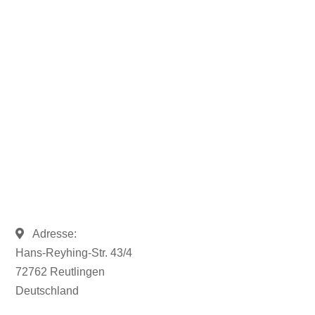
Rufen Sie uns an und sprechen
Sie mit uns.
07121 / 9294977
info@merryll.de
Adresse:
Hans-Reyhing-Str. 43/4
72762 Reutlingen
Deutschland