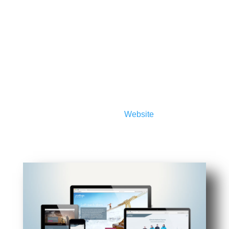
Website schnellst möglich wieder gesäubert und
zum funktionsfähig gemacht werden kann. Das
gehört zu unseren Aufgaben.
Webhosting
Auf Wunsch hosten wir Ihre
Website
auf unserem
eigenen Server. Wir bieten Webspace mit
modernster Technik, Software, Email-Postfächer,
SSL-Zertifikate, 7-Tage-Backup usw.