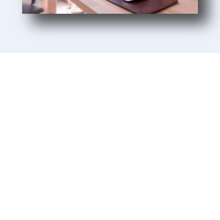
Unsere Kunden
Wir lieben es, unseren Kunden beim Aufbau
und Wachstum ihrer Unternehmen zu helfen.
Unsere Kunden sind kleine und
mittelständische Unternehmen. Ein Großteil
unserer Kunden aus Baden-Württemberg ist
uns seit mehr als 10 Jahren treu – ein
Zeichen dafür, dass wir ehrlich sind und