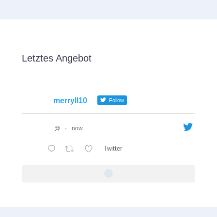
Letztes Angebot
merryll10
Follow
@
·
now
Twitter