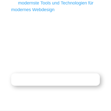
wir
modernste Tools und Technologien für
modernes Webdesign
, um unsere Kunden in
allen Webprojekten zufriedenzustellen.
Sie haben Fragen zu Ihrem
Projekt?
07121 / 9294977
info@merryll.de
Kostenlose Beratung