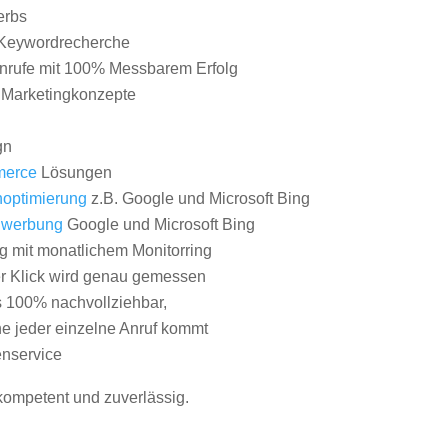
erbs
Keywordrecherche
nrufe mit 100% Messbarem Erfolg
e Marketingkonzepte
gn
erce
Lösungen
optimierung
z.B. Google und Microsoft Bing
nwerbung
Google und Microsoft Bing
g mit monatlichem Monitorring
er Klick wird genau gemessen
s 100% nachvollziehbar,
 jeder einzelne Anruf kommt
nservice
 kompetent und zuverlässig.