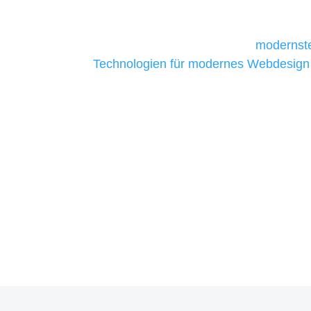
daher Tools und Technologien benötigen,
Unternehmen die kostengünstigsten un
liefern. Daher verwenden wir
modernste
Technologien für modernes Webdesign
allen Webprojekten zufriedenzustellen.
Sie haben Fragen zu Ihre
07121 / 9294977
info@merryll.de