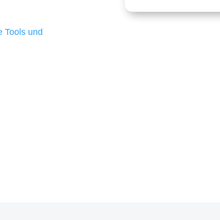
 die für ihr
d besten Ergebnisse
 Tools und
, um unsere Kunden in
m Projekt?