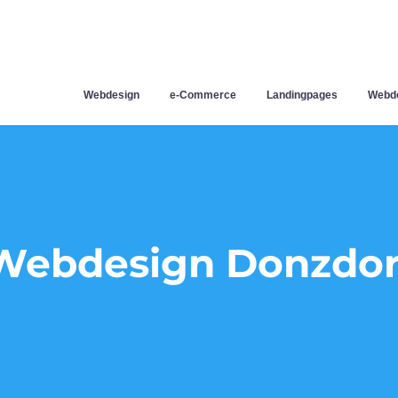
Webdesign
e-Commerce
Landingpages
Webde
Webdesign Donzdor