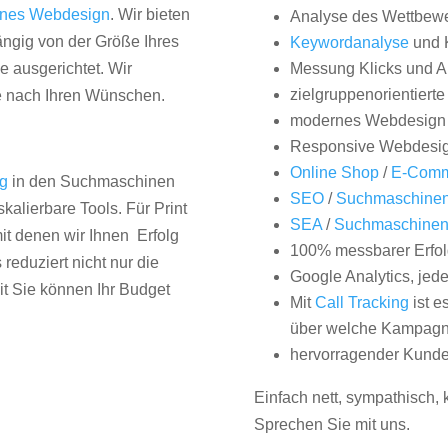
nes Webdesign
. Wir bieten
Analyse des Wettbew
hängig von der Größe Ihres
Keywordanalyse
und 
 ausgerichtet. Wir
Messung Klicks und A
zielgruppenorientiert
e nach Ihren Wünschen.
modernes Webdesign
Responsive Webdesi
Online Shop
/
E-Comm
ng
in den Suchmaschinen
SEO
/
Suchmaschinen
kalierbare Tools. Für Print
SEA
/
Suchmaschine
it denen wir Ihnen Erfolg
100% messbarer Erfol
duziert nicht nur die
Google Analytics, jed
it Sie können Ihr Budget
Mit
Call Tracking
ist e
über welche Kampagne
hervorragender Kunde
Einfach nett, sympathisch,
Sprechen Sie mit uns.