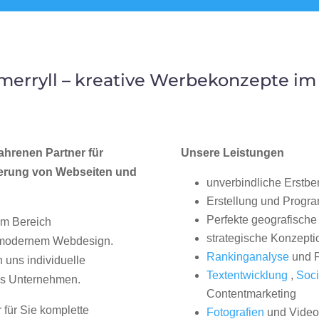
erryll – kreative Werbekonzepte i
ahrenen Partner für
Unsere Leistungen
erung von Webseiten und
unverbindliche Erstbe
Erstellung und Progr
Perfekte geografische 
im Bereich
strategische Konzepti
, modernem Webdesign.
Rankinganalyse
und P
uns individuelle
Textentwicklung
,
Soci
hes Unternehmen.
Contentmarketing
 für Sie komplette
Fotografien
und Videos