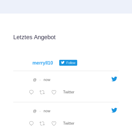
Letztes Angebot
merryll10
Follow
@
·
now
Twitter
@
·
now
Twitter